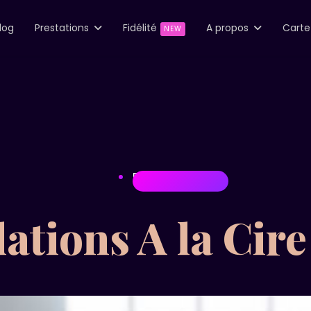
log
Prestations
Fidélité
A propos
Cart
NEW
EPILATIONS
lations A la Cire