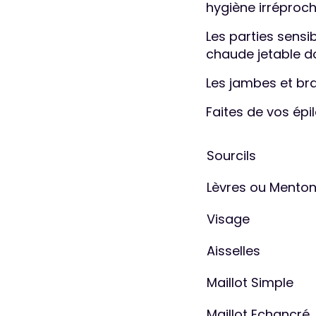
hygiène irréproch
Les parties sensib
chaude jetable do
Les jambes et bra
Faites de vos épil
Sourcils
Lèvres ou Mento
Visage
Aisselles
Maillot Simple
Maillot Echancré