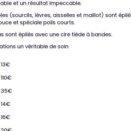
able et un résultat impeccable.
les (sourcils, lèvres, aisselles et maillot) sont épi
uce et spéciale poils courts.
s sont épilés avec une cire tiède à bandes.
ations un véritable de soin
13€
n
110€
35€
14€
16€
20€