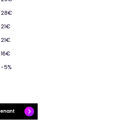
28€
21€
21€
16€
-5%
tenant