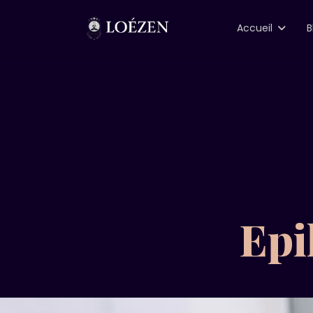
">
Accueil
B
Epi