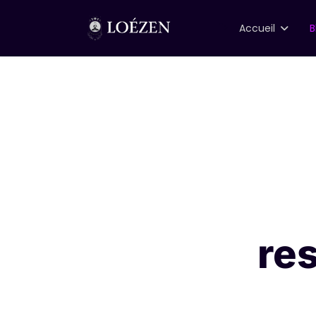
">
Accueil
B
re