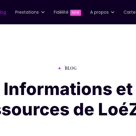
log
Prestations
Fidélité
A propos
Cart
NEW
BLOG
Informations et
ssources de Loé