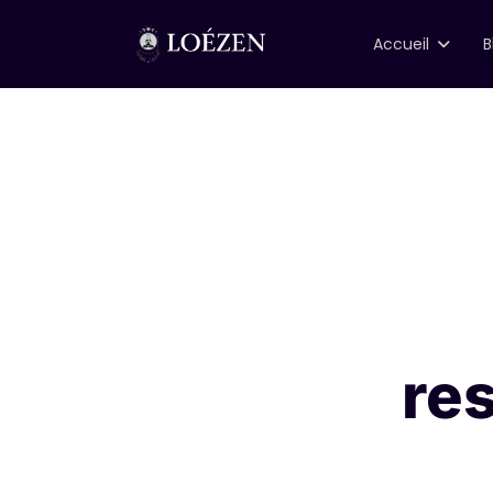
">
Accueil
B
re