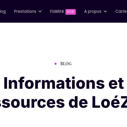
log
Prestations
Fidélité
A propos
Cart
NEW
BLOG
Informations et
ssources de Loé