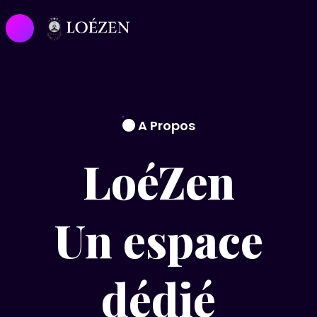
A Propos
LoéZen
Un espace
dédié