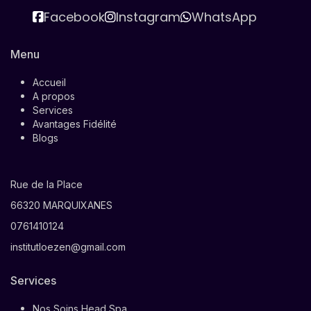
Facebook
Instagram
WhatsApp
Menu
Accueil
A propos
Services
Avantages Fidélité
Blogs
Rue de la Place
66320 MARQUIXANES
0761410124
institutloezen@gmail.com
Services
Nos Soins Head Spa