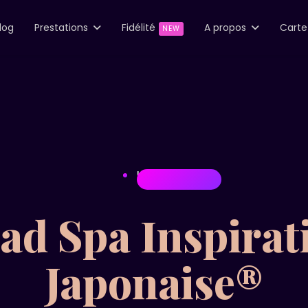
log
Prestations
Fidélité
A propos
Cart
NEW
HEAD SPA
ad Spa Inspirat
Japonaise®