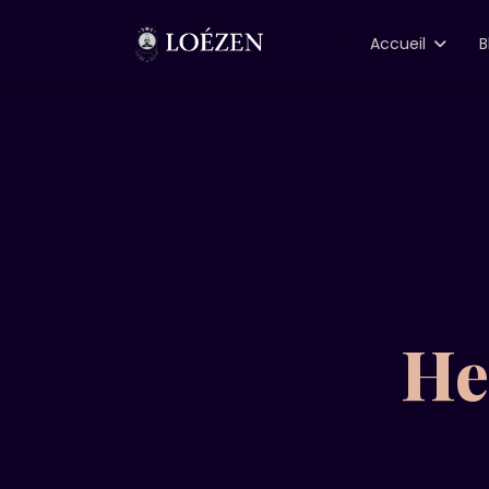
">
Accueil
B
He