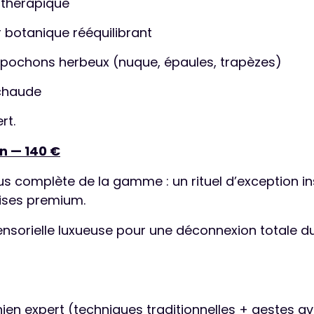
othérapique
botanique rééquilibrant
pochons herbeux (nuque, épaules, trapèzes)
 chaude
rt.
n — 140 €
lus complète de la gamme : un rituel d’exception i
ises premium.
nsorielle luxueuse pour une déconnexion totale d
en expert (techniques traditionnelles + gestes a