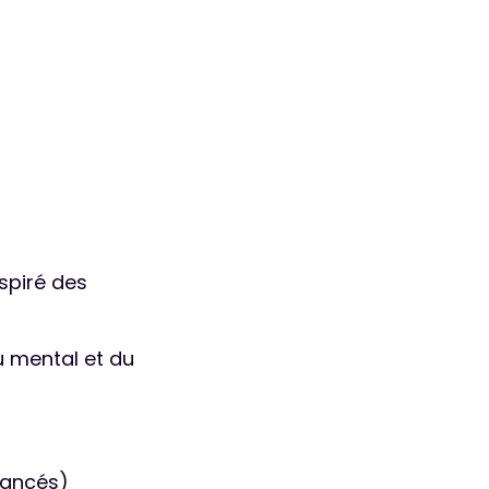
nspiré des
u mental et du
vancés)