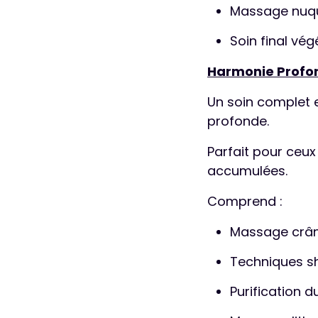
Massage nuqu
Soin final vég
Harmonie Profon
Un soin complet e
profonde.
Parfait pour ceux
accumulées.
Comprend :
Massage crân
Techniques sh
Purification d