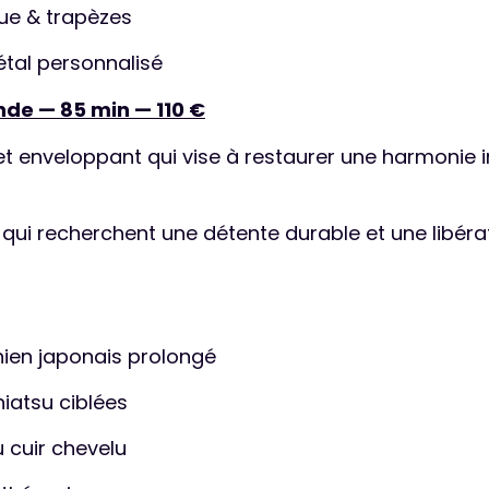
e & trapèzes
étal personnalisé
de — 85 min — 110 €
t enveloppant qui vise à restaurer une harmonie i
 qui recherchent une détente durable et une libéra
ien japonais prolongé
iatsu ciblées
u cuir chevelu